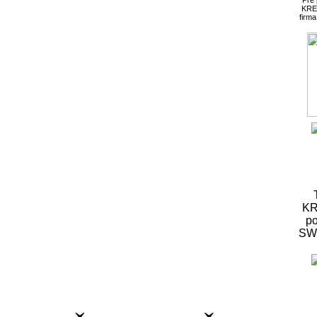
KRE
firm
KR
po
S