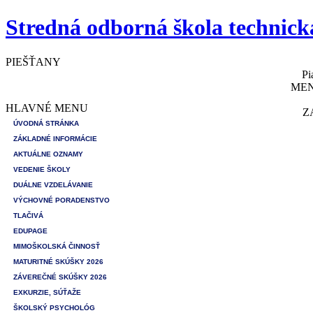
Stredná odborná škola technick
PIEŠŤANY
Pi
MEN
HLAVNÉ MENU
Z
ÚVODNÁ STRÁNKA
ZÁKLADNÉ INFORMÁCIE
AKTUÁLNE OZNAMY
VEDENIE ŠKOLY
DUÁLNE VZDELÁVANIE
VÝCHOVNÉ PORADENSTVO
TLAČIVÁ
EDUPAGE
MIMOŠKOLSKÁ ČINNOSŤ
MATURITNÉ SKÚŠKY 2026
ZÁVEREČNÉ SKÚŠKY 2026
EXKURZIE, SÚŤAŽE
ŠKOLSKÝ PSYCHOLÓG