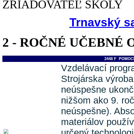
ZRIAĎOVATEĽ ŠKOLY
Trnavský s
2 - ROČNÉ UČEBNÉ
2448 F POMOC
Vzdelávací prog
Strojárska výroba
neúspešne ukončil
nižšom ako 9. roč
neúspešne). Abso
materiálov použív
určený technolog