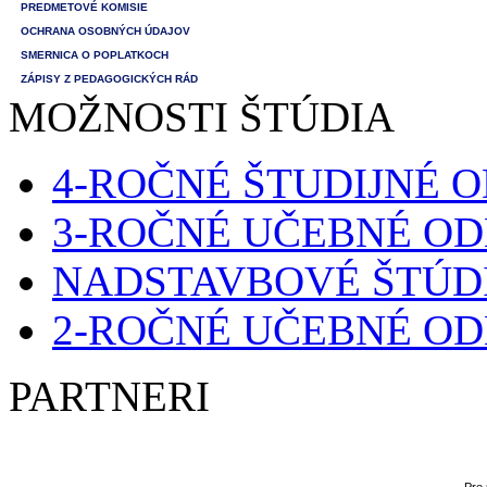
PREDMETOVÉ KOMISIE
OCHRANA OSOBNÝCH ÚDAJOV
SMERNICA O POPLATKOCH
ZÁPISY Z PEDAGOGICKÝCH RÁD
MOŽNOSTI ŠTÚDIA
4-ROČNÉ ŠTUDIJNÉ 
3-ROČNÉ UČEBNÉ O
NADSTAVBOVÉ ŠTÚD
2-ROČNÉ UČEBNÉ O
PARTNERI
Pre