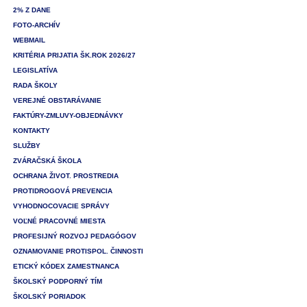
2% Z DANE
FOTO-ARCHÍV
WEBMAIL
KRITÉRIA PRIJATIA ŠK.ROK 2026/27
LEGISLATÍVA
RADA ŠKOLY
VEREJNÉ OBSTARÁVANIE
FAKTÚRY-ZMLUVY-OBJEDNÁVKY
KONTAKTY
SLUŽBY
ZVÁRAČSKÁ ŠKOLA
OCHRANA ŽIVOT. PROSTREDIA
PROTIDROGOVÁ PREVENCIA
VYHODNOCOVACIE SPRÁVY
VOĽNÉ PRACOVNÉ MIESTA
PROFESIJNÝ ROZVOJ PEDAGÓGOV
OZNAMOVANIE PROTISPOL. ČINNOSTI
ETICKÝ KÓDEX ZAMESTNANCA
ŠKOLSKÝ PODPORNÝ TÍM
ŠKOLSKÝ PORIADOK