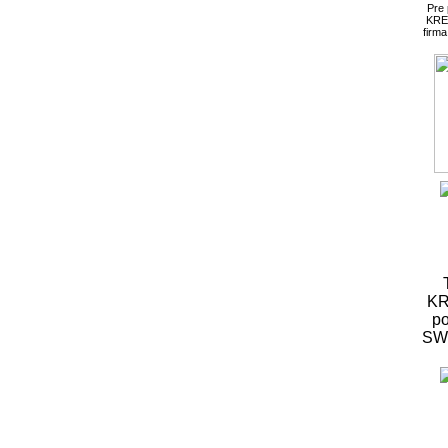
Pre
KRE
firm
KR
po
S