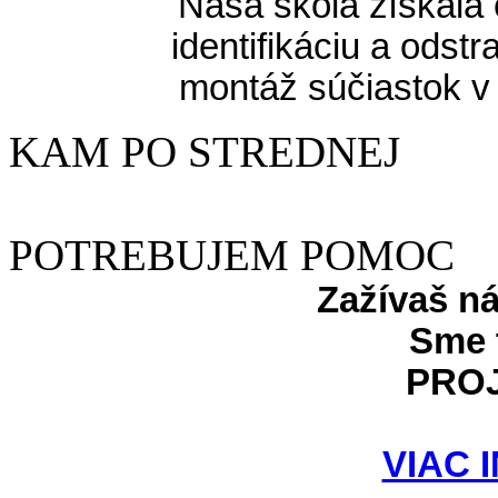
Naša škola získala 
identifikáciu a odst
montáž súčiastok v
KAM PO STREDNEJ
POTREBUJEM POMOC
Zažívaš n
Sme 
PRO
VIAC 