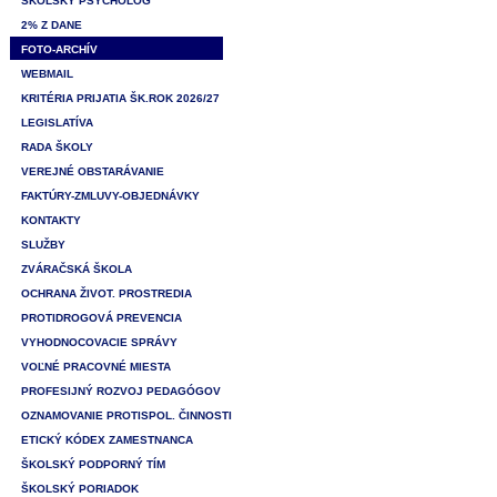
ŠKOLSKÝ PSYCHOLÓG
2% Z DANE
FOTO-ARCHÍV
WEBMAIL
KRITÉRIA PRIJATIA ŠK.ROK 2026/27
LEGISLATÍVA
RADA ŠKOLY
VEREJNÉ OBSTARÁVANIE
FAKTÚRY-ZMLUVY-OBJEDNÁVKY
KONTAKTY
SLUŽBY
ZVÁRAČSKÁ ŠKOLA
OCHRANA ŽIVOT. PROSTREDIA
PROTIDROGOVÁ PREVENCIA
VYHODNOCOVACIE SPRÁVY
VOĽNÉ PRACOVNÉ MIESTA
PROFESIJNÝ ROZVOJ PEDAGÓGOV
OZNAMOVANIE PROTISPOL. ČINNOSTI
ETICKÝ KÓDEX ZAMESTNANCA
ŠKOLSKÝ PODPORNÝ TÍM
ŠKOLSKÝ PORIADOK