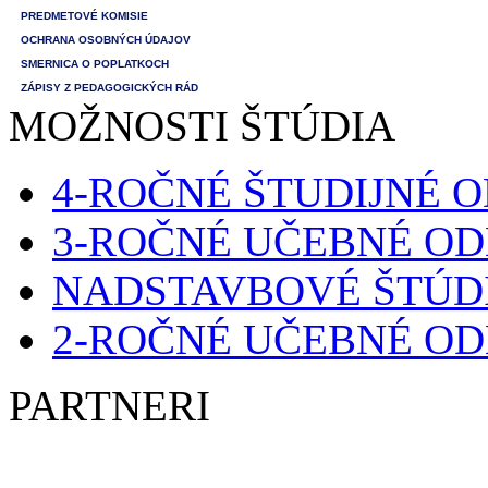
PREDMETOVÉ KOMISIE
OCHRANA OSOBNÝCH ÚDAJOV
SMERNICA O POPLATKOCH
ZÁPISY Z PEDAGOGICKÝCH RÁD
MOŽNOSTI ŠTÚDIA
4-ROČNÉ ŠTUDIJNÉ 
3-ROČNÉ UČEBNÉ O
NADSTAVBOVÉ ŠTÚD
2-ROČNÉ UČEBNÉ O
PARTNERI