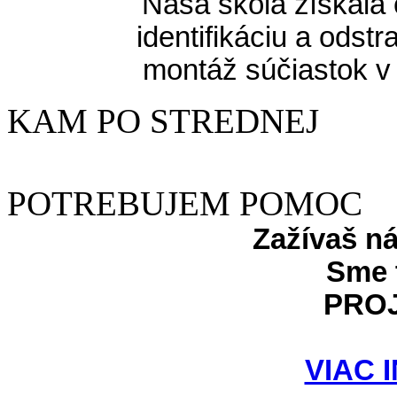
Naša škola získala 
identifikáciu a odst
montáž súčiastok v
KAM PO STREDNEJ
POTREBUJEM POMOC
Zažívaš n
Sme 
PRO
VIAC 