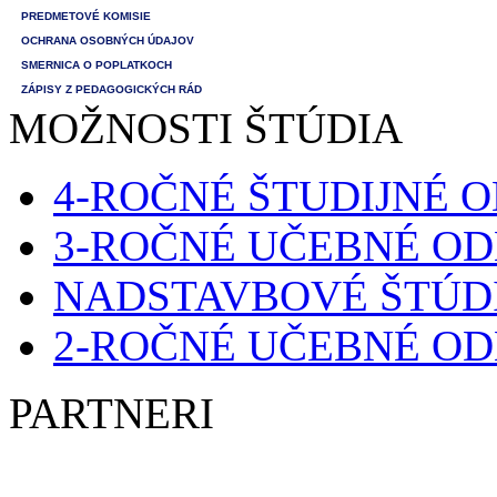
PREDMETOVÉ KOMISIE
OCHRANA OSOBNÝCH ÚDAJOV
SMERNICA O POPLATKOCH
ZÁPISY Z PEDAGOGICKÝCH RÁD
MOŽNOSTI ŠTÚDIA
4-ROČNÉ ŠTUDIJNÉ 
3-ROČNÉ UČEBNÉ O
NADSTAVBOVÉ ŠTÚD
2-ROČNÉ UČEBNÉ O
PARTNERI