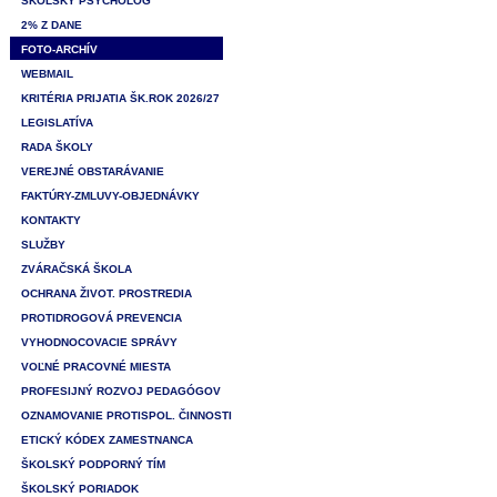
ŠKOLSKÝ PSYCHOLÓG
2% Z DANE
FOTO-ARCHÍV
WEBMAIL
KRITÉRIA PRIJATIA ŠK.ROK 2026/27
LEGISLATÍVA
RADA ŠKOLY
VEREJNÉ OBSTARÁVANIE
FAKTÚRY-ZMLUVY-OBJEDNÁVKY
KONTAKTY
SLUŽBY
ZVÁRAČSKÁ ŠKOLA
OCHRANA ŽIVOT. PROSTREDIA
PROTIDROGOVÁ PREVENCIA
VYHODNOCOVACIE SPRÁVY
VOĽNÉ PRACOVNÉ MIESTA
PROFESIJNÝ ROZVOJ PEDAGÓGOV
OZNAMOVANIE PROTISPOL. ČINNOSTI
ETICKÝ KÓDEX ZAMESTNANCA
ŠKOLSKÝ PODPORNÝ TÍM
ŠKOLSKÝ PORIADOK