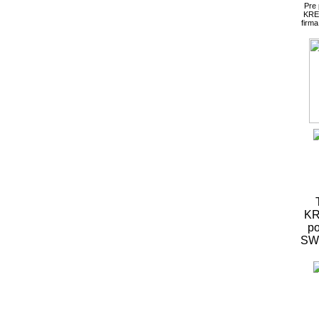
Pre
KRE
firm
KR
po
S